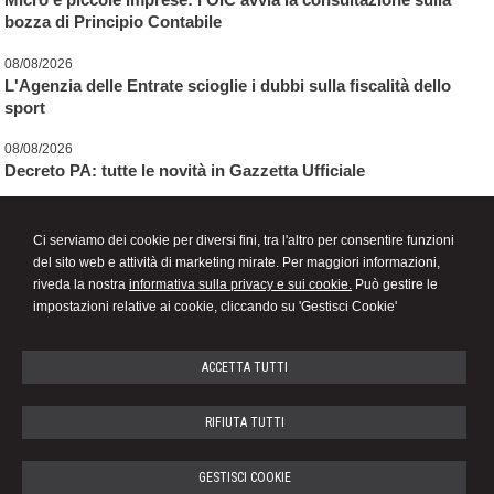
bozza di Principio Contabile
08/08/2026
L'Agenzia delle Entrate scioglie i dubbi sulla fiscalità dello
sport
08/08/2026
Decreto PA: tutte le novità in Gazzetta Ufficiale
News dello studio
Ci serviamo dei cookie per diversi fini, tra l'altro per consentire funzioni
del sito web e attività di marketing mirate. Per maggiori informazioni,
01/01/2016
riveda la nostra
informativa sulla privacy e sui cookie.
Può gestire le
Online il nuovo sito web dello studio
impostazioni relative ai cookie, cliccando su 'Gestisci Cookie'
ACCETTA TUTTI
Emanuela Beretta
RIFIUTA TUTTI
STUDIO COMMERCIALISTA
GESTISCI COOKIE
Via Puccini n. 2 -
Veduggio Con Colzano
20837
,
MB