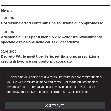
News
06/08/2026
Correzione errori contabili: una soluzione di compromesso
06/08/2026
Adesione al CPB per il biennio 2026-2027 tra ravvedimento
speciale e revisione delle cause di decadenza
06/08/2026
Decreto PA: le novità per ferie, retribuzione, prescrizione
crediti di lavoro e contrasto al caporalato
News dello studio
Ci serviamo dei cookie per diversi fini, tra l'altro per consentire funzioni
del sito web e attività di marketing mirate. Per maggiori informazioni,
01/01/2016
riveda la nostra
informativa sulla privacy e sui cookie.
Può gestire le
Online il nuovo sito web dello studio
impostazioni relative ai cookie, cliccando su 'Gestisci Cookie'
ACCETTA TUTTI