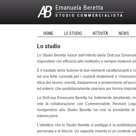
Emanuela Beretta
STUDIO COMMERCIALISTA
HOME
LO STUDIO
ATTIVITÀ
NEWS
Lo studio
Lo Studio Beretta nasce dall’intento della Dott.ssa Emanuela
rispondere con efficacia alle molteplici e sempre mutevoli e
É il risultato della fusione di due elementi caratterizzanti
ed una forte curiosità per i costanti mutamenti e l
’
innovazio
etica del lavoro, onestà, trasparenza e propensione all'ascolt
ed esterni, che quotidianamente operano per fornire rispost
La Dott.ssa Emanuela Beretta ha fortemente desiderato, ino
rete di collaborazione con Commercialisti, Revisori Legal
rivolgendosi allo Studio Beretta ha così la possibilità 
interlocutore.
L'obiettivo che lo Studio Beretta si prefigge è la soddisfazi
personale e di fiducia. Un rapporto inserito in un contesto 