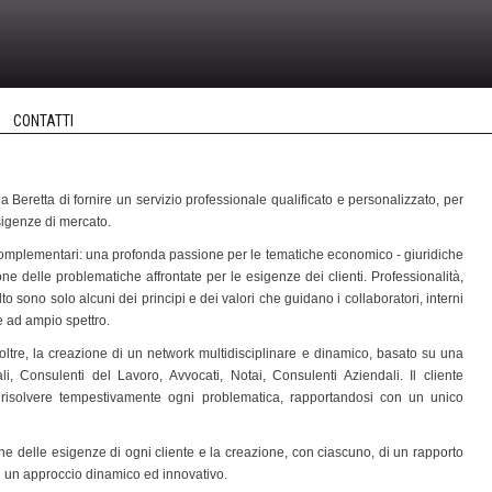
CONTATTI
 Beretta di fornire un servizio professionale qualificato e personalizzato, per
sigenze di mercato.
 e complementari: una profonda passione per le tematiche
economico
- giuridiche
ne delle problematiche affrontate per le esigenze dei clienti. Professionalità,
o sono solo alcuni dei principi e dei valori che guidano i collaboratori, interni
e ad ampio spettro.
ltre, la creazione di un network multidisciplinare e dinamico, basato su una
i, Consulenti del Lavoro, Avvocati, Notai, Consulenti Aziendali. Il cliente
di risolvere tempestivamente ogni problematica, rapportandosi con un unico
one delle esigenze di ogni cliente e la creazione, con ciascuno, di un rapporto
ed un approccio dinamico ed innovativo.